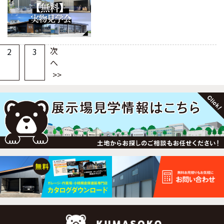
次
2
3
へ
投
稿
の
ペ
ー
ジ
送
り